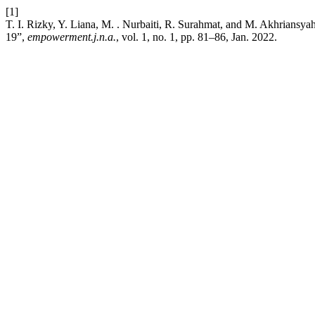
[1]
T. I. Rizky, Y. Liana, M. . Nurbaiti, R. Surahmat, and M. Akhrians
19”,
empowerment.j.n.a.
, vol. 1, no. 1, pp. 81–86, Jan. 2022.