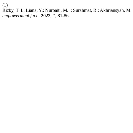
(1)
Rizky, T. I.; Liana, Y.; Nurbaiti, M. .; Surahmat, R.; Akhriansyah
empowerment.j.n.a.
2022
,
1
, 81-86.